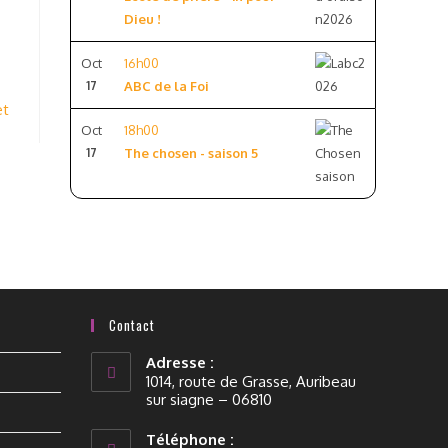
Dieu !
Oct
16h00
17
ABC de la Foi
et
Oct
18h00
17
The chosen - saison 5
Contact
Adresse :
1014, route de Grasse, Auribeau
sur siagne – 06810
Téléphone :