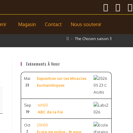
rir
Magasin
Contact
Nous soutenir
>
The Chosen saison 3
Evènements À Venir
Mai
Exposition sur les Miracles
23
Eucharistiques
Sep
16h00
19
ABC de la Foi
Oct
20h00
7
Ecole de prière - 1h pour