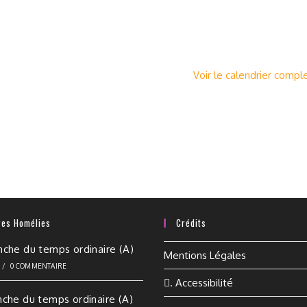
Voir le calendrier compl
res Homélies
Crédits
nche du temps ordinaire (A)
Mentions Légales
6
/
0 COMMENTAIRE
. Accessibilité
nche du temps ordinaire (A)