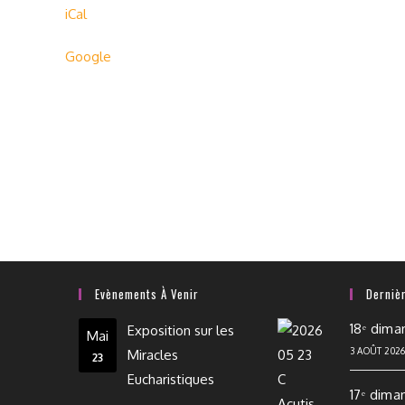
iCal
Google
Evènements À Venir
Derniè
18ᵉ dima
Exposition sur les
Mai
3 AOÛT 202
Miracles
23
Eucharistiques
17ᵉ dima