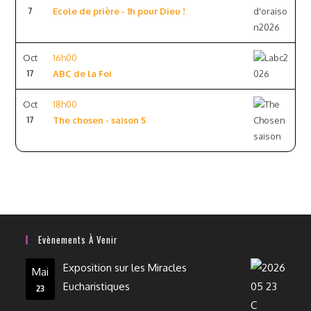
7
Ecole de prière - 1h pour Dieu !
Oct
16h00
17
ABC de la Foi
Oct
18h00
17
The chosen - saison 5
Evènements À Venir
Exposition sur les Miracles
Mai
Eucharistiques
23