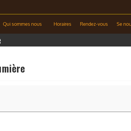
Qui sommes nous
Horaires
Rendez-vous
Se nour
e
umière