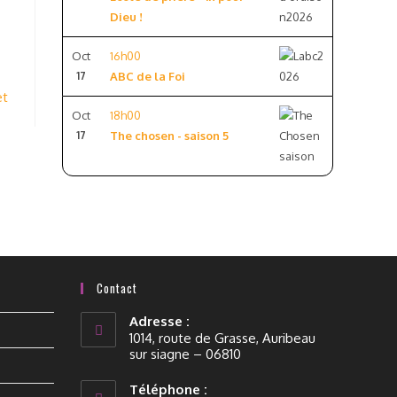
Dieu !
Oct
16h00
17
ABC de la Foi
et
Oct
18h00
17
The chosen - saison 5
Contact
Adresse :
1014, route de Grasse, Auribeau
sur siagne – 06810
Téléphone :