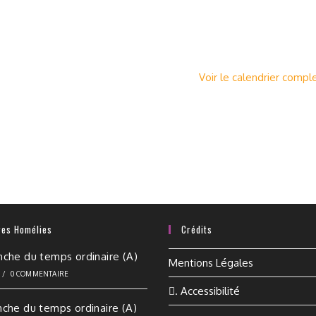
Voir le calendrier compl
res Homélies
Crédits
nche du temps ordinaire (A)
Mentions Légales
6
/
0 COMMENTAIRE
. Accessibilité
nche du temps ordinaire (A)