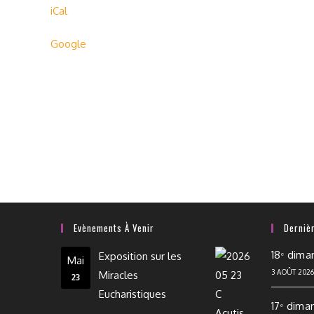
iCal
Google
Evènements À Venir
Derniè
18ᵉ dima
Exposition sur les
Mai
3 AOÛT 202
Miracles
23
Eucharistiques
17ᵉ dima