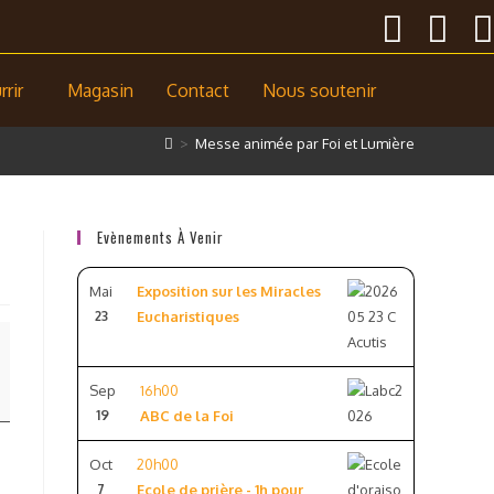
rir
Magasin
Contact
Nous soutenir
>
Messe animée par Foi et Lumière
Evènements À Venir
Mai
Exposition sur les Miracles
23
Eucharistiques
Sep
16h00
19
ABC de la Foi
Oct
20h00
7
Ecole de prière - 1h pour