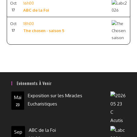
Oct
16h00
17
ABC de la Foi
Oct
18h00
17
The chosen - saison 5
Evènements À Venir
Exposition sur les Miracles
Mai
Eucharistiques
23
ABC de la Foi
Sep