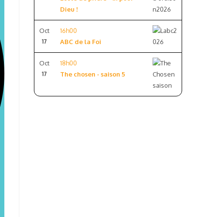
Dieu !
Oct
16h00
17
ABC de la Foi
Oct
18h00
17
The chosen - saison 5