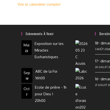
Voir le calendrier complet
Evènements À Venir
Derniè
18ᵉ dima
Exposition sur les
Mai
3 AOÛT 202
Miracles
23
Eucharistiques
17ᵉ dima
26 JUILLET 
ABC de la Foi
Sep
16h00
16ᵉ dima
19
21 JUILLET 2
Ecole de prière - 1h
Oct
pour Dieu !
7
20h00