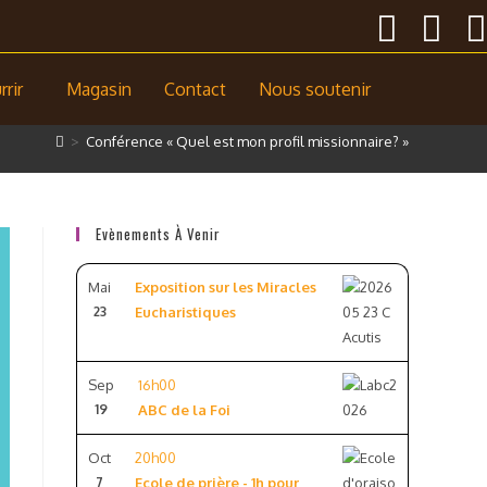
rir
Magasin
Contact
Nous soutenir
>
Conférence « Quel est mon profil missionnaire? »
Evènements À Venir
Mai
Exposition sur les Miracles
23
Eucharistiques
Sep
16h00
19
ABC de la Foi
Oct
20h00
7
Ecole de prière - 1h pour