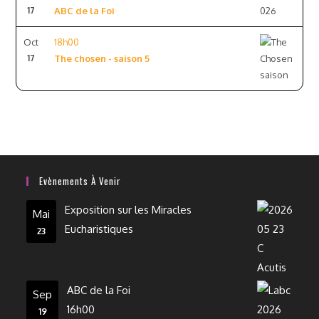
17
ABC de la Foi
Oct
18h00
17
The chosen - saison 5
Evènements À Venir
Exposition sur les Miracles
Mai
Eucharistiques
23
ABC de la Foi
Sep
16h00
19