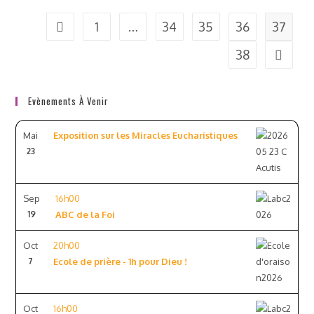
1
…
34
35
36
37
38
Evènements À Venir
Mai
Exposition sur les Miracles Eucharistiques
23
Sep
16h00
19
ABC de la Foi
Oct
20h00
7
Ecole de prière - 1h pour Dieu !
Oct
16h00