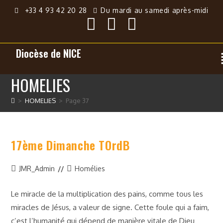
+33 4 93 42 20 28
Du mardi au samedi après-midi
Diocèse de NICE
HOMELIES
>
HOMELIES
>
Page 37
17ème Dimanche TOrdB
JMR_Admin
Homélies
Le miracle de la multiplication des pains, comme tous les
miracles de Jésus, a valeur de signe. Cette foule qui a faim,
c’est l’humanité qui dépend de manière vitale de Dieu