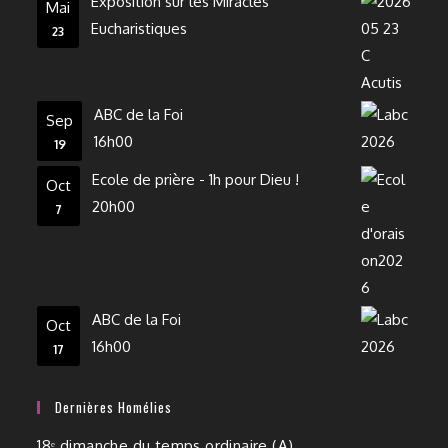
Exposition sur les Miracles
Mai
Eucharistiques
23
ABC de la Foi
Sep
16h00
19
Ecole de prière - 1h pour Dieu !
Oct
20h00
7
ABC de la Foi
Oct
16h00
17
Dernières Homélies
18ᵉ dimanche du temps ordinaire (A)