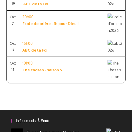
19
ABC de la Foi
Oct
20h00
7
Ecole de prière - 1h pour Dieu !
Oct
16h00
17
ABC de la Foi
Oct
18h00
17
The chosen - saison 5
Evènements À Venir