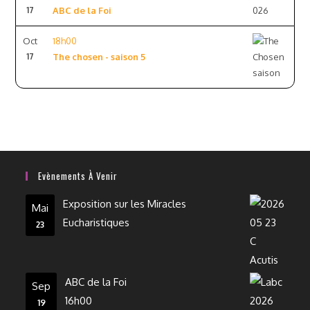
17
ABC de la Foi
Oct
18h00
17
The chosen - saison 5
Evènements À Venir
Exposition sur les Miracles
Mai
Eucharistiques
23
ABC de la Foi
Sep
16h00
19