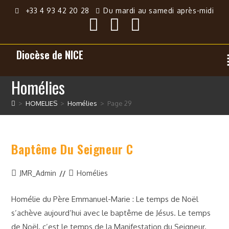
+33 4 93 42 20 28
Du mardi au samedi après-midi
Diocèse de NICE
Homélies
>
HOMELIES
>
Homélies
>
Page 29
Baptême Du Seigneur C
JMR_Admin
Homélies
Homélie du Père Emmanuel-Marie : Le temps de Noël
s’achève aujourd’hui avec le baptême de Jésus. Le temps
de Noël, c’est le temps de la Manifestation du Seigneur.