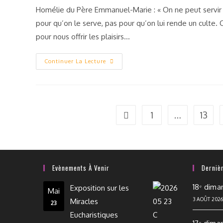
Homélie du Père Emmanuel-Marie : « On ne peut servir Di
pour qu’on le serve, pas pour qu’on lui rende un culte. 
pour nous offrir les plaisirs…
Continuer La Lecture
1
…
13
Evènements À Venir
Derniè
18ᵉ dima
Exposition sur les
Mai
3 AOÛT 202
Miracles
23
Eucharistiques