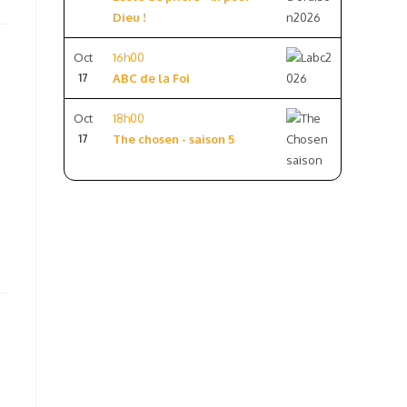
Dieu !
Oct
16h00
17
ABC de la Foi
Oct
18h00
17
The chosen - saison 5