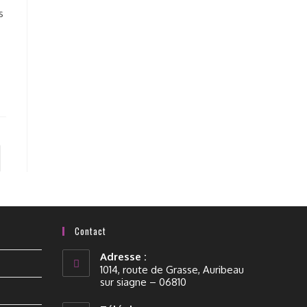
s
Contact
Adresse :
1014, route de Grasse, Auribeau
sur siagne – 06810