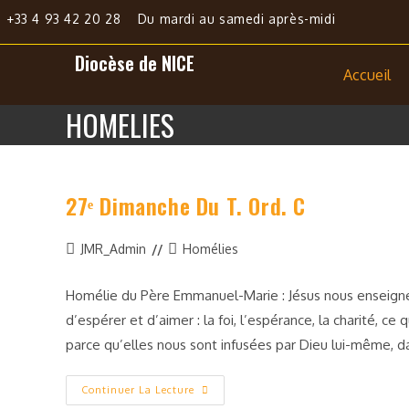
+33 4 93 42 20 28
Du mardi au samedi après-midi
Diocèse de NICE
Accueil
HOMELIES
27ᵉ Dimanche Du T. Ord. C
JMR_Admin
Homélies
Homélie du Père Emmanuel-Marie : Jésus nous enseigne a
d’espérer et d’aimer : la foi, l’espérance, la charité, c
parce qu’elles nous sont infusées par Dieu lui-même, da
Continuer La Lecture