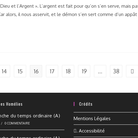
eu et l’Argent ». L’argent est fait pour qu’on s’en serve, mais pa
Car alors, il nous asservit, et le démon s’en sert comme d’un appât
14
15
16
17
18
19
…
38
res Homélies
Crédits
nche du temps ordinaire (A)
Mentions Légales
6
/
0 COMMENTAIRE
. Accessibilité