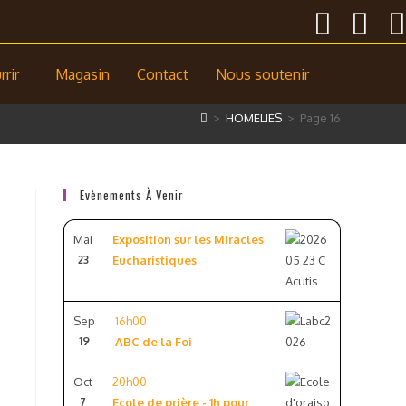
rir
Magasin
Contact
Nous soutenir
>
HOMELIES
>
Page 16
Evènements À Venir
Mai
Exposition sur les Miracles
23
Eucharistiques
Sep
16h00
19
ABC de la Foi
Oct
20h00
7
Ecole de prière - 1h pour