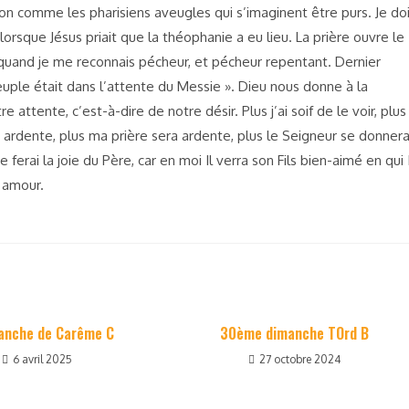
on comme les pharisiens aveugles qui s’imaginent être purs. Je do
t lorsque Jésus priait que la théophanie a eu lieu. La prière ouvre le
quand je me reconnais pécheur, et pécheur repentant. Dernier
 peuple était dans l’attente du Messie ». Dieu nous donne à la
 attente, c’est-à-dire de notre désir. Plus j’ai soif de le voir, plus
 ardente, plus ma prière sera ardente, plus le Seigneur se donner
je ferai la joie du Père, car en moi Il verra son Fils bien-aimé en qui I
 amour.
manche de Carême C
30ème dimanche TOrd B
6 avril 2025
27 octobre 2024