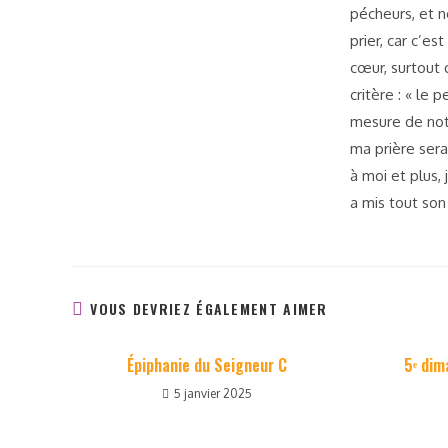
pécheurs, et n
prier, car c’es
cœur, surtout 
critère : « le
mesure de notre
ma prière sera
à moi et plus, 
a mis tout son
VOUS DEVRIEZ ÉGALEMENT AIMER
Épiphanie du Seigneur C
5ᵉ di
5 janvier 2025