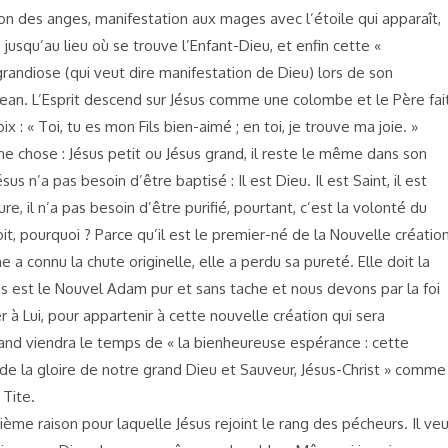
ion des anges, manifestation aux mages avec l’étoile qui apparaît,
 jusqu’au lieu où se trouve l’Enfant-Dieu, et enfin cette «
randiose (qui veut dire manifestation de Dieu) lors de son
ean. L’Esprit descend sur Jésus comme une colombe et le Père fai
x : « Toi, tu es mon Fils bien-aimé ; en toi, je trouve ma joie. »
e chose : Jésus petit ou Jésus grand, il reste le même dans son
ésus n’a pas besoin d’être baptisé : Il est Dieu. Il est Saint, il est
ure, il n’a pas besoin d’être purifié, pourtant, c’est la volonté du
oit, pourquoi ? Parce qu’il est le premier-né de la Nouvelle création
 a connu la chute originelle, elle a perdu sa pureté. Elle doit la
us est le Nouvel Adam pur et sans tache et nous devons par la foi
r à Lui, pour appartenir à cette nouvelle création qui sera
nd viendra le temps de « la bienheureuse espérance : cette
de la gloire de notre grand Dieu et Sauveur, Jésus-Christ » comme
 Tite.
xième raison pour laquelle Jésus rejoint le rang des pécheurs. Il ve