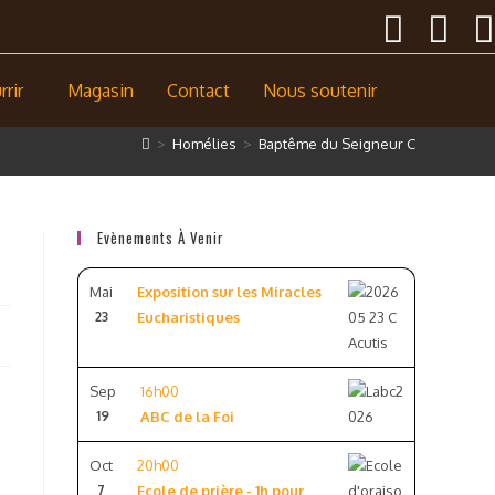
rir
Magasin
Contact
Nous soutenir
>
Homélies
>
Baptême du Seigneur C
Evènements À Venir
Mai
Exposition sur les Miracles
23
Eucharistiques
Sep
16h00
19
ABC de la Foi
Oct
20h00
7
Ecole de prière - 1h pour