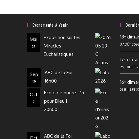
Evènements À Venir
Derniè
18ᵉ dima
Exposition sur les
Mai
3 AOÛT 202
Miracles
23
Eucharistiques
17ᵉ dima
26 JUILLET 
ABC de la Foi
Sep
16h00
16ᵉ dima
19
21 JUILLET 2
Ecole de prière - 1h
Oct
pour Dieu !
7
20h00
ABC de la Foi
Oct