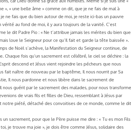
tions, car Dieu donne sa grâce aux humbles. Même si je suis une «
 », « une belle âme » comme on dit, que je ne fais de mal à
je ne fais que du bien autour de moi, je reste ici-bas un pauvre
 vérité au fond de moi, il y aura toujours de la vanité. C’est
e le dit Padre Pio : « Ne t’attribue jamais les mérites du bien que
 mais loue le Seigneur pour ce qu’Il fait et garde la tête baissée ».
ps de Noël s’achève, la Manifestation du Seigneur continue, de
. Chaque fois qu’un sacrement est célébré, le ciel se déchire : la
sprit descend et Jésus vient rejoindre les pécheurs que nous
s fait naître de nouveau par le baptême, Il nous nourrit par Sa
stie, Il nous pardonne et nous libère dans le sacrement de
, Il nous guérit par le sacrement des malades, pour nous transforme
venions de vrais fils et filles de Dieu, ressemblant à Jésus par
et notre piété, détaché des convoitises de ce monde, comme le di
s un sacrement, pour que le Père puisse me dire : « Tu es mon Fils
toi, je trouve ma joie », je dois être comme Jésus, solidaire des