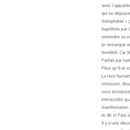
avec l’apparit
qui se déplace
théophanie » g
baptême par J
entendre sa voi
Je remarque un
humilité. Car J
Parfait par nat
Père qu’Il le s
La race humaine
retrouver. Jés
nous incorpore
immaculée qua
manifestation 
le dit st Paul à
Il y a une deu