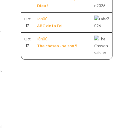
Dieu !
Oct
16h00
17
ABC de la Foi
t
Oct
18h00
17
The chosen - saison 5
.
ut