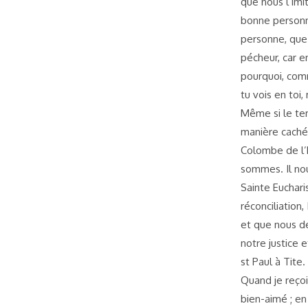
que nous l’imi
bonne personne
personne, que 
pécheur, car en
pourquoi, comm
tu vois en toi,
Même si le tem
manière cachée
Colombe de l’E
sommes. Il nou
Sainte Euchari
réconciliation
et que nous de
notre justice 
st Paul à Tite.
Quand je reçoi
bien-aimé ; en 