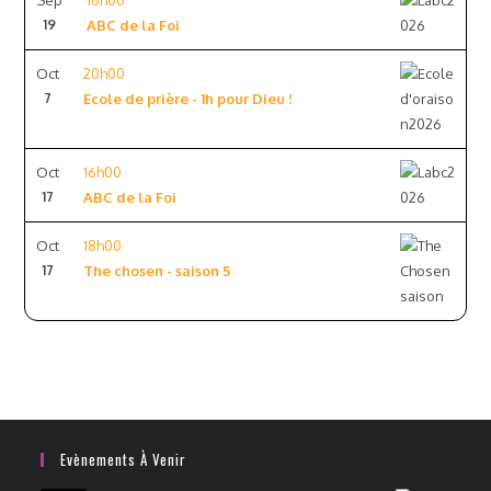
Sep
16h00
19
ABC de la Foi
Oct
20h00
7
Ecole de prière - 1h pour Dieu !
Oct
16h00
17
ABC de la Foi
Oct
18h00
17
The chosen - saison 5
Evènements À Venir